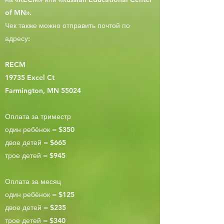
of MN».
Чек также можно отправить почтой по
адресу:
RECM
19735 Excel Ct
Farmington, MN 55024
Оплата за триместр
один ребёнок = $350
двое детей = $665
трое детей = $945
Оплата за месяц
один ребёнок = $125
двое детей = $235
трое детей = $340