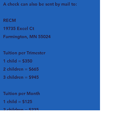
A check can also be sent by mail to:
RECM
19735 Excel Ct
Farmington, MN 55024
Tuition per Trimester
1 child = $350
2 children = $665
3 children = $945
Tuition per Month
1 child = $125
2 children = $235
3 children = $340
Annual fees
: